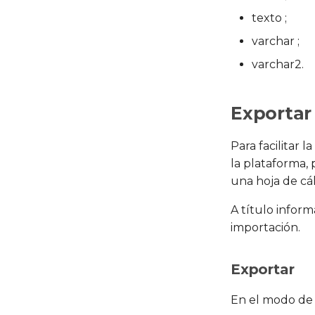
texto ;
varchar ;
varchar2.
Exportar
Para facilitar 
la plataforma,
una hoja de cá
A título inform
importación.
Exportar
En el modo d