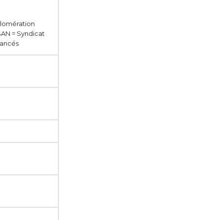
lomération
 SAN = Syndicat
rancés