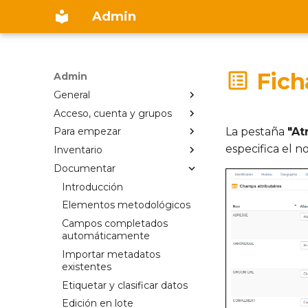
Admin
Fich
Admin
General
Acceso, cuenta y grupos
Introducción
La pestaña
"At
Para empezar
Visión general
Cuenta Isogeo
especifica el no
Inventario
Requisitos previos
Registrarse
Para empezar
Documentar
Inventario
Iniciar sesión
Interfaz global
Inventario
Documentar
Grupos de trabajo
Tablero
Escanear datos geográficos
Introducción
Compartir
Opciones
Interfaz de administración
Escanear servicios
Elementos metodológicos
geográficos
Información de contacto
Inventario
Campos completados
Crear una hoja de
automáticamente
Escanear servicios
Contraseñas
Búsqueda
metadatos manual
geográficos
Importar metadatos
Funcionalidades
existentes
Inventario de servicios
Etiquetar y clasificar datos
Asociar capas de servicio y
datos
Edición en lote