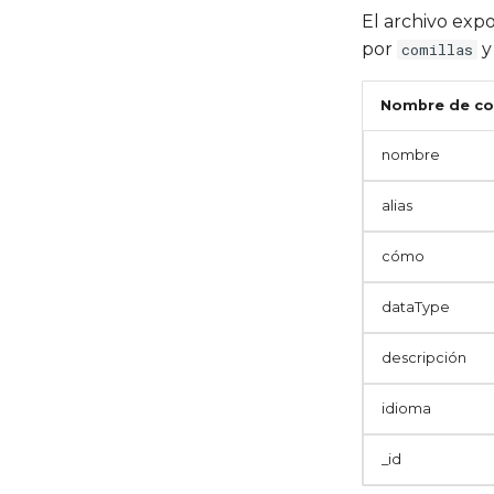
El archivo exp
por
y
comillas
Nombre de c
nombre
alias
cómo
dataType
descripción
idioma
_id