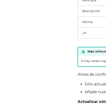
dataType
descripción
idioma
_id
Más infor
Si hay varias cop
Antes de confi
Sólo actual
Añade nuev
Actualizar só