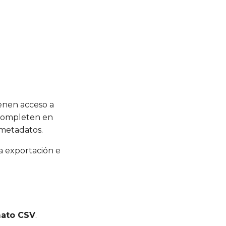
ienen acceso a
 completen en
 metadatos.
la exportación e
ato CSV
.