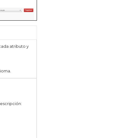
cada atributo y
idioma.
escripción: