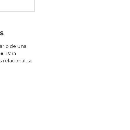
s
gnarlo de una
le
. Para
relacional, se