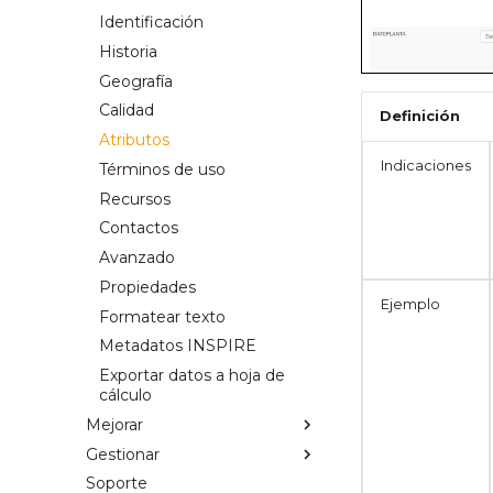
Preguntas frecuentes y
Identificación
casos especiales
Historia
Recursos sobre
Geografía
metadatos de servicios
Calidad
Definición
Atributos
Indicaciones
Términos de uso
Recursos
Contactos
Avanzado
Propiedades
Ejemplo
Formatear texto
Metadatos INSPIRE
Exportar datos a hoja de
cálculo
Mejorar
Gestionar
Introducción
Soporte
Vincular servicios
Introducción