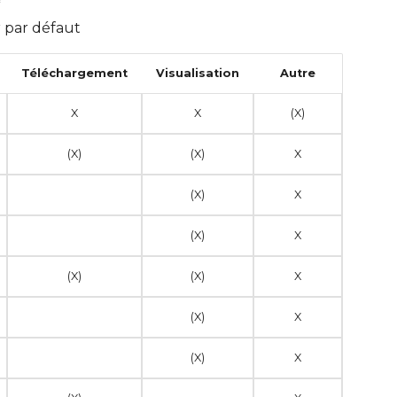
r par défaut
Téléchargement
Visualisation
Autre
X
X
(X)
(X)
(X)
X
(X)
X
(X)
X
(X)
(X)
X
(X)
X
(X)
X