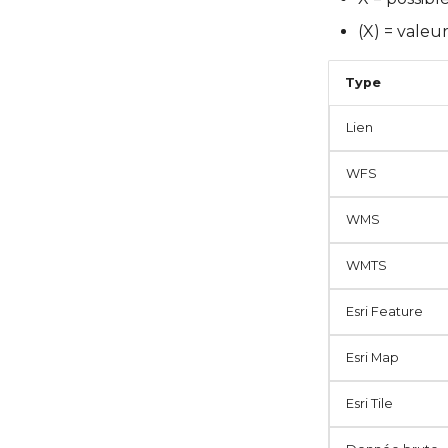
(X) = valeu
Type
Lien
WFS
WMS
WMTS
Esri Feature
Esri Map
Esri Tile