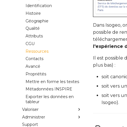
services et données
Identification
Questions fréquentes et
Histoire
cas particuliers
Géographie
Ressources sur les
Dans Isogeo, o
métadonnées de services
Qualité
possible de re
Attributs
téléchargement
CGU
l'expérience 
Ressources
Il est possible
Contacts
plus bas) :
Avancé
Propriétés
soit canoni
Mettre en forme les textes
soit vers 
Métadonnées INSPIRE
soit vers 
Exporter les données en
tableur
Isogeo).
Valoriser
Administrer
Introduction
Support
Lier des services
Introduction