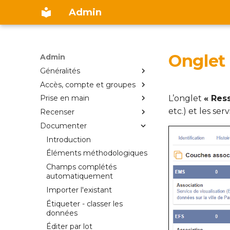
Admin
Onglet
Admin
Généralités
Accès, compte et groupes
Introduction
L’onglet
« Res
Prise en main
Présentation
Compte Isogeo
etc.) et les ser
Recenser
Pré-requis
Inscription
Prise en main
Documenter
Recenser
Connexion
Interface globale
Recenser
Documenter
Groupes de travail
Tableau de bord
Scanner les données
Introduction
géographiques
Partager
Options
Interface d'administration
Éléments méthodologiques
Scanner les services
Coordonnées
Inventaire
Champs complétés
géographiques
automatiquement
Mot de passe
Recherches
Créer une fiche manuelle
Scanner les services
Importer l'existant
Fonctionnalités
géographiques
Étiqueter - classer les
Recenser les services
données
Associer couches de
Éditer par lot