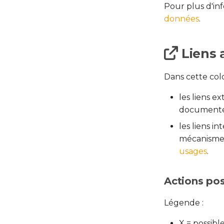
Pour plus d'in
données
.
Liens 
Dans cette colo
les liens e
documenté
les liens i
mécanisme
usages
.
Actions pos
Légende :
X = possibl