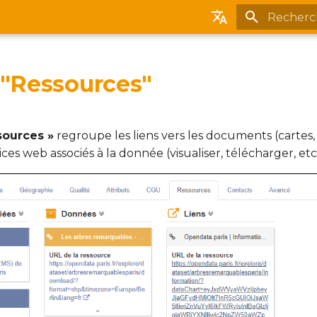
Initialisat
English
Français
 "Ressources"
Español
Português (brasileiro)
sources »
regroupe les liens vers les documents (cartes, 
vices web associés à la donnée (visualiser, télécharger, etc.