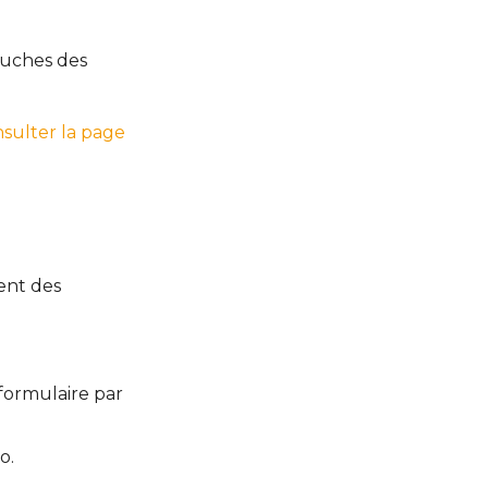
ouches des
sulter la page
ent des
formulaire par
o.