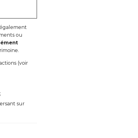
t également
uments ou
mément
rimoine.
ctions (voir
;
ersant sur