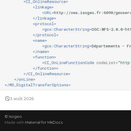
<CI_OnlineResource>
<linkage>
<URL>
http://ows.isogeo.fr:6090/geoser
</linkage>
<protocol>
<gco:CharacterString>
OGC:WFS-2.0.0-ht
</protocol>
<name>
<gco:CharacterString>
Départements
-
F
</name>
<function>
<CI_OnLineFunctionCode
codeList=
"http
</function>
</CI_OnlineResource>
</onLine>
</MD_DigitalTransferOptions>
3 août 2026
© Isogeo
Made with
Material for MkDocs