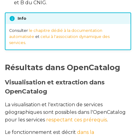
Éditer par lot
et B du CNIG.
i
Glossaire
Spécifications
o
Identification
Info
Notes des versions
Mots-clés
n
Histoire
Consulter
le chapitre dédié à la documentation
automatisée
et
celui à l'association dynamique des
d
Table des figures
Thématiques
services
.
Géographie
e
Systèmes de
l
Qualité
coordonnées
Résultats dans OpenCatalog
a
Attributs
r
Visualisation et extraction dans
OpenCatalog
CGU
e
c
La visualisation et l'extraction de services
Ressources
géographiques sont possibles dans l'OpenCatalog
h
pour les services
respectant ces prérequis
.
Contacts
e
Le fonctionnement est décrit
dans la
Avancé
r