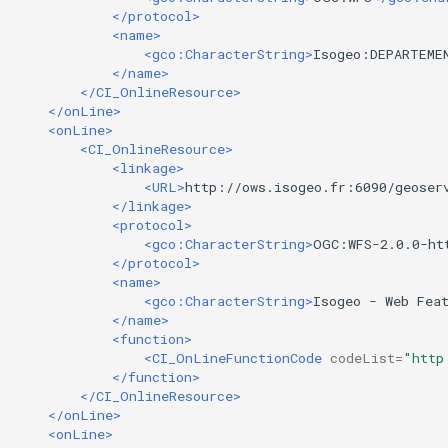
</protocol>
<name>
<gco:CharacterString>
Isogeo:DEPARTEME
</name>
</CI_OnlineResource>
</onLine>
<onLine>
<CI_OnlineResource>
<linkage>
<URL>
http://ows.isogeo.fr:6090/geoser
</linkage>
<protocol>
<gco:CharacterString>
OGC:WFS-2.0.0-ht
</protocol>
<name>
<gco:CharacterString>
Isogeo
-
Web
Fea
</name>
<function>
<CI_OnLineFunctionCode
codeList=
"http
</function>
</CI_OnlineResource>
</onLine>
<onLine>