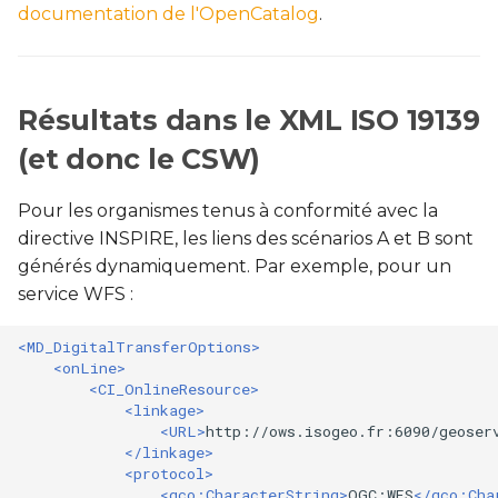
documentation de l'OpenCatalog
.
c
Propriétés
h
Mettre en forme les
Résultats dans le XML ISO 19139
e
textes
(et donc le CSW)
Métadonnées INSPIRE
Pour les organismes tenus à conformité avec la
directive INSPIRE, les liens des scénarios A et B sont
Exporter les données en
générés dynamiquement. Par exemple, pour un
tableur
service WFS :
<MD_DigitalTransferOptions>
<onLine>
<CI_OnlineResource>
<linkage>
<URL>
http://ows.isogeo.fr:6090/geoser
</linkage>
<protocol>
<gco:CharacterString>
OGC:WFS
</gco:Cha