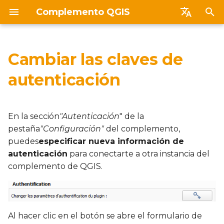
Complemento QGIS
I
English
n
Français
Cambiar las claves de
Introducción
Instalar
Autenticación
Preguntas frecuentes y
General
i
Español
autenticación
asistencia
c
Português (brasileiro
Prerrequisitos
Desinstalar
Buscar
Archivo
Despliegue mediante zip
i
En la sección
"Autenticación
" de la
Metadatos
Tabla de base de datos
a
Notas de publicación
pestaña
"Configuración"
del complemento,
Añadir datos
puedes
especificar nueva información de
Capa de servicio
l
autenticación
para conectarte a otra instancia del
i
Búsquedas rápidas
complemento de QGIS.
z
Búsqueda por defecto
a
n
Al hacer clic en el botón se abre el formulario de