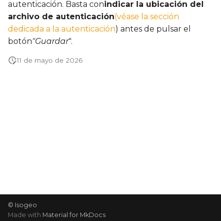
autenticación. Basta con
indicar la ubicación del
d
archivo de autenticación
(véase la sección
o
dedicada a la autenticación
) antes de pulsar el
botón
"Guardar
".
b
ú
11 de mayo de 2026
s
q
u
e
d
a
© Isogeo
Made with
Material for MkDocs