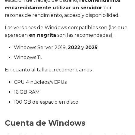
estación de trabajo de usuario,
recomendamos
Notes de versions du scan
d
encarecidamente utilizar un servidor
por
razones de rendimiento, acceso y disponibilidad.
o
b
Las versiones de Windows compatibles son (las que
aparecen
en negrita
son las recomendadas) :
ú
Windows Server 2019,
2022
y
2025
;
s
Windows 11.
q
u
En cuanto al tallaje, recomendamos :
e
CPU 4 núcleos/vCPUs
d
16 GB RAM
100 GB de espacio en disco
a
Cuenta de Windows